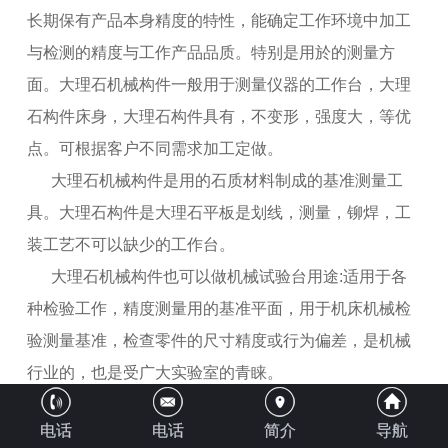
长期保有产品本身精度的特性，
能确定工作环境中加工
与检测的精度与工作产品品质。特别是用於的测量方
面。大理石机械构件一般用于测量仪器的工作台，大理
石构件床身，大理石构件具有，不变形，强度大，等优
点。可根据客户不同需求加工定做。
大理石机械构件是用的石质材料制成的基准测量工
具。大理石构件是大理石平板是划线，测量，铆焊，工
装工艺不可以缺少的工作台。
大理石机械构件也可以做机械试验台用途:适用于各
种检验工作，精度测量用的基准平面，用于机床机械检
验测量基准，检查零件的尺寸精度或行为偏差，是机械
行业的
，也
是受广大实验室的青睐。
大理石机械构件特点及优势：
电话
电话
简介
导航
1、大理石机械构件经长期时效，组织结构均匀，线