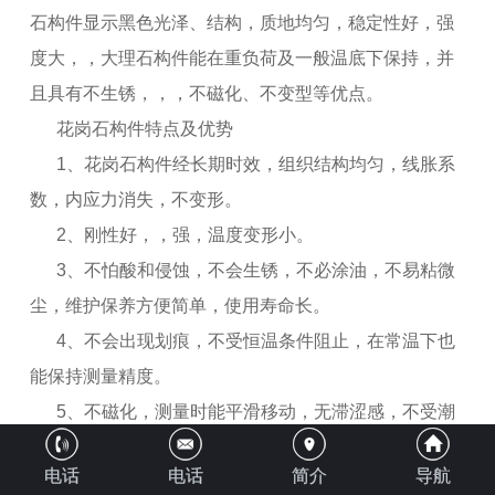
石构件显示黑色光泽、结构，质地均匀，稳定性好，强
度大，，大理石构件能在重负荷及一般温底下保持，并
且具有不生锈，，，不磁化、不变型等优点。
花岗石构件特点及优势
1、花岗石构件经长期时效，组织结构均匀，线胀系
数，内应力消失，不变形。
2、刚性好，，强，温度变形小。
3、不怕酸和侵蚀，不会生锈，不必涂油，不易粘微
尘，维护保养方便简单，使用寿命长。
4、不会出现划痕，不受恒温条件阻止，在常温下也
能保持测量精度。
5、不磁化，测量时能平滑移动，无滞涩感，不受潮
湿影响，平面稳 定好。
电话
电话
简介
导航
花岗石平台与构件制品的发展趋势主要体现在以下几