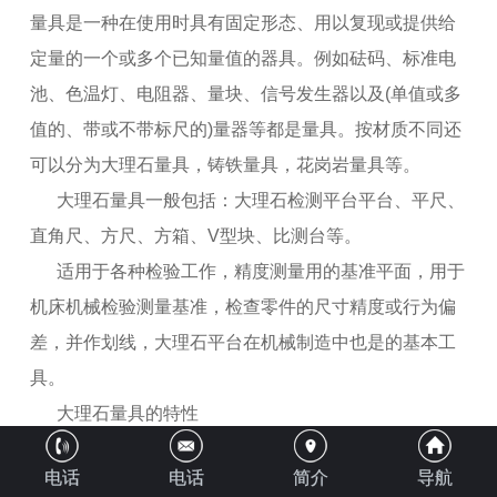
量具是一种在使用时具有固定形态、用以复现或提供给
定量的一个或多个已知量值的器具。例如砝码、标准电
池、色温灯、电阻器、量块、信号发生器以及(单值或多
值的、带或不带标尺的)量器等都是量具。按材质不同还
可以分为大理石量具，铸铁量具，花岗岩量具等。
大理石量具一般包括：大理石检测平台平台、平尺、
直角尺、方尺、方箱、V型块、比测台等。
适用于各种检验工作，精度测量用的基准平面，用于
机床机械检验测量基准，检查零件的尺寸精度或行为偏
差，并作划线，大理石平台在机械制造中也是的基本工
具。
大理石量具的特性
不变形：岩石经长期时效，组织结构均匀，线胀系
电话
电话
简介
导航
数，内应力消失，不变形。